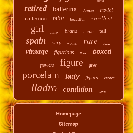
clown
retired
ballerina
model
dancer
mint
excellent
collection
beautiful
girl
tall
brand
made
disney
spain
rare
very
woman
daisa
vintage
boxed
figurines
lladr
figure
flowers
gres
porcelain
lady
figures
choice
lladro
condition
love
Homepage
Sitemap