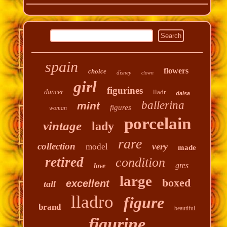
spain
flowers
choice
disney
clown
girl
figurines
dancer
lladr
daisa
ballerina
mint
figures
woman
porcelain
vintage
lady
rare
collection
very
model
made
retired
condition
gres
love
large
boxed
excellent
tall
lladro
figure
brand
beautiful
figurine