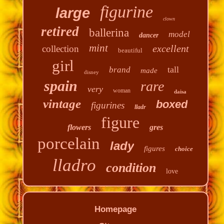
figurine
large
clown
retired
ballerina
model
dancer
mint
excellent
collection
beautiful
girl
tall
brand
made
disney
spain
rare
very
woman
daisa
vintage
boxed
figurines
lladr
figure
flowers
gres
porcelain
lady
figures
choice
lladro
condition
love
Homepage