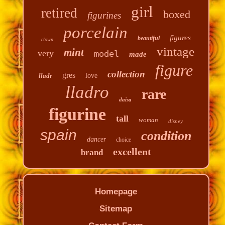
girl
retired
boxed
figurines
porcelain
figures
beautiful
clown
vintage
mint
very
model
made
figure
collection
gres
lladr
love
lladro
rare
daisa
figurine
tall
woman
disney
spain
condition
dancer
choice
excellent
brand
Homepage
Sitemap