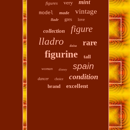
mint
very
figures
vintage
model
made
gres
lladr
love
figure
collection
lladro
rare
daisa
figurine
tall
spain
woman
disney
condition
dancer
choice
excellent
brand