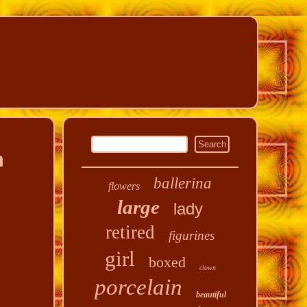
n
ballerina
flowers
large
lady
retired
figurines
girl
boxed
clown
porcelain
beautiful