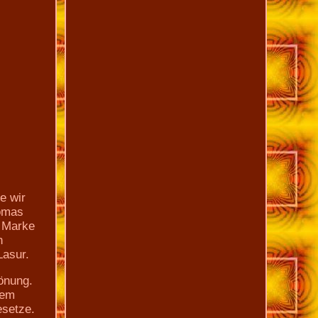
e wir
homas
r Marke
n
Lasur.
tönung.
dem
esetze.