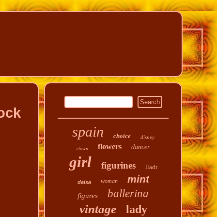
ock
spain
choice
disney
flowers
dancer
clown
girl
figurines
lladr
mint
woman
daisa
ballerina
figures
vintage
lady