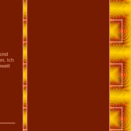
sind
en. Ich
mwelt