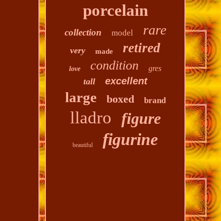
porcelain
rare
collection
model
retired
very
made
condition
gres
love
excellent
tall
large
boxed
brand
lladro
figure
figurine
beautiful