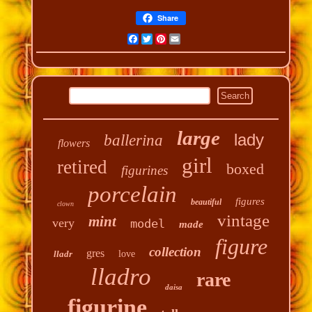
Share
Facebook
Twitter
Pinterest
Email
large
lady
ballerina
flowers
girl
retired
boxed
figurines
porcelain
figures
beautiful
clown
vintage
mint
very
model
made
figure
collection
gres
lladr
love
lladro
rare
daisa
figurine