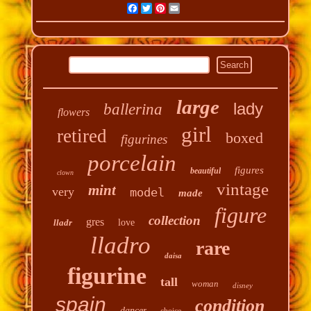
Facebook
Twitter
Pinterest
Email
large
lady
ballerina
flowers
girl
retired
boxed
figurines
porcelain
figures
beautiful
clown
vintage
mint
very
model
made
figure
collection
gres
lladr
love
lladro
rare
daisa
figurine
tall
woman
disney
spain
condition
dancer
choice