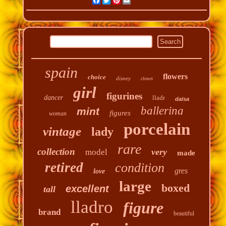
Facebook
Twitter
Pinterest
Email
spain
flowers
choice
disney
clown
girl
figurines
dancer
lladr
daisa
ballerina
mint
figures
woman
porcelain
vintage
lady
rare
collection
very
model
made
retired
condition
gres
love
large
boxed
excellent
tall
lladro
figure
brand
beautiful