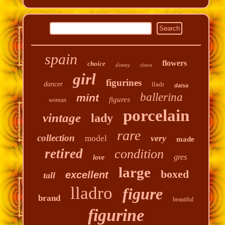
spain
flowers
choice
disney
clown
girl
figurines
dancer
lladr
daisa
ballerina
mint
figures
woman
porcelain
vintage
lady
rare
collection
very
model
made
retired
condition
gres
love
large
boxed
excellent
tall
lladro
figure
brand
beautiful
figurine