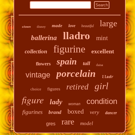
large
made
love
beautiful
disney
clown
lladro
ballerina
mint
figurine
excellent
collection
spain
tall
flowers
daisa
porcelain
vintage
lladr
girl
retired
figures
choice
figure
condition
lady
woman
boxed
figurines
very
brand
dancer
rare
model
gres