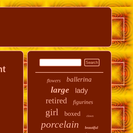
nt
ballerina
flowers
large
lady
retired
figurines
girl
boxed
clown
porcelain
beautiful