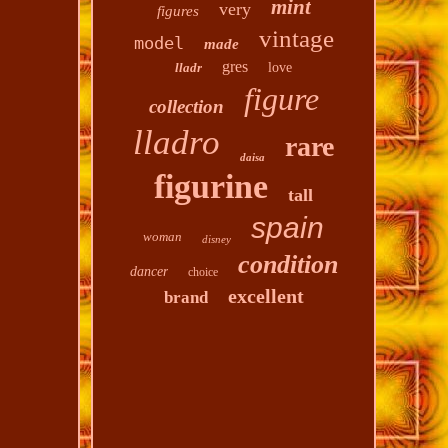
mint
very
figures
vintage
model
made
gres
lladr
love
figure
collection
lladro
rare
daisa
figurine
tall
spain
woman
disney
condition
dancer
choice
excellent
brand