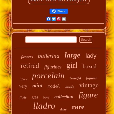
Share
Facebook
Twitter
Pinterest
Email
large
lady
ballerina
flowers
girl
retired
boxed
figurines
porcelain
figures
beautiful
clown
vintage
mint
very
model
made
figure
collection
gres
lladr
love
lladro
rare
daisa