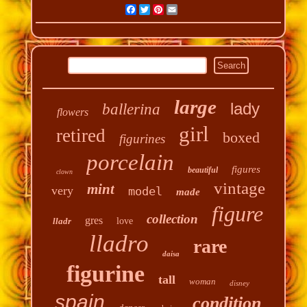
Facebook
Twitter
Pinterest
Email
large
lady
ballerina
flowers
girl
retired
boxed
figurines
porcelain
figures
beautiful
clown
vintage
mint
very
model
made
figure
collection
gres
lladr
love
lladro
rare
daisa
figurine
tall
woman
disney
spain
condition