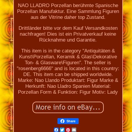
NAO LLADRO Porzellan berühmte Spanische
Porzellan Manufaktur. Eine Sammlung Figuren
aus der Vitrine daher top Zustand.
Drittländer bitte vor dem Kauf Versandkosten
nachfragen! Dies ist ein Privatverkauf keine
Rücknahme und Garantie.
This item is in the category "Antiquitäten &
Kunst\Porzellan, Keramik & Glas\Dekorative
Ton- & Glasware\Figuren". The seller is
"rosenberg6666" and is located in this country:
DE. This item can be shipped worldwide.
Marke: Nao Llando
Produktart: Figur
Marke &
Herkunft: Nao Lladro Spanien
Material:
Porzellan
Form & Funktion: Figur
Motiv: Lady
Share
Facebook
Twitter
Pinterest
Email