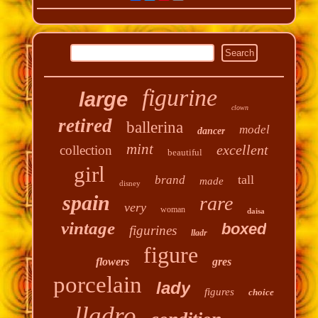
figurine
large
clown
retired
ballerina
model
dancer
mint
excellent
collection
beautiful
girl
tall
brand
made
disney
spain
rare
very
woman
daisa
vintage
boxed
figurines
lladr
figure
flowers
gres
porcelain
lady
figures
choice
lladro