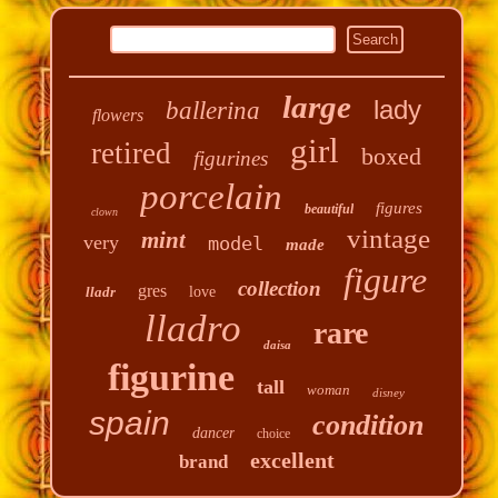
large
lady
ballerina
flowers
girl
retired
boxed
figurines
porcelain
figures
beautiful
clown
vintage
mint
very
model
made
figure
collection
gres
lladr
love
lladro
rare
daisa
figurine
tall
woman
disney
spain
condition
dancer
choice
excellent
brand